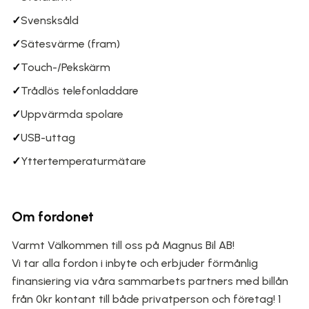
✓
Svensksåld
✓
Sätesvärme (fram)
✓
Touch-/Pekskärm
✓
Trådlös telefonladdare
✓
Uppvärmda spolare
✓
USB-uttag
✓
Yttertemperaturmätare
Om fordonet
Varmt Välkommen till oss på Magnus Bil AB!
Vi tar alla fordon i inbyte och erbjuder förmånlig
finansiering via våra sammarbets partners med billån
från 0kr kontant till både privatperson och företag! 1