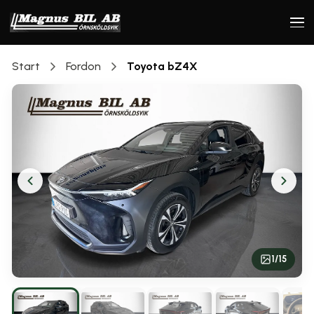
Start
Fordon
Toyota
bZ4X
1
/
15