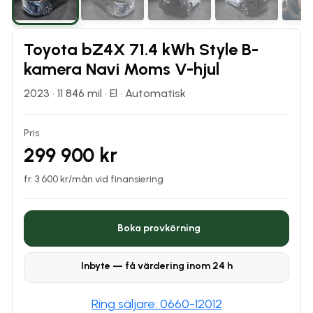
Toyota bZ4X 71.4 kWh Style B-
kamera Navi Moms V-hjul
2023
·
11 846
mil ·
El
·
Automatisk
Pris
299 900 kr
fr.
3 600
kr/mån vid finansiering
Boka provkörning
Inbyte — få värdering inom 24 h
Ring säljare: 0660-12012