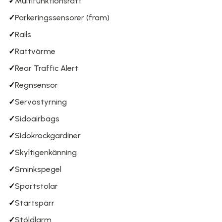
✓
Multifunktionsratt
✓
Parkeringssensorer (fram)
✓
Rails
✓
Rattvärme
✓
Rear Traffic Alert
✓
Regnsensor
✓
Servostyrning
✓
Sidoairbags
✓
Sidokrockgardiner
✓
Skyltigenkänning
✓
Sminkspegel
✓
Sportstolar
✓
Startspärr
✓
Stöldlarm