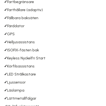
✓
Fartbegränsare
✓
Farthållare (adaptiv)
✓
Fällbara baksäten
✓
Färddator
✓
GPS
✓
Helljusassistans
✓
ISOFIX-fästen bak
✓
Keyless Nyckelfri Start
✓
Körfilsassistans
✓
LED Strålkastare
✓
Ljussensor
✓
Läslampa
✓
Lättmetallfälgar