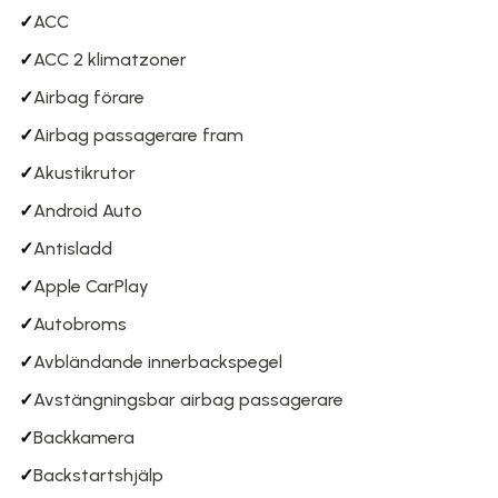
✓
ACC
✓
ACC 2 klimatzoner
✓
Airbag förare
✓
Airbag passagerare fram
✓
Akustikrutor
✓
Android Auto
✓
Antisladd
✓
Apple CarPlay
✓
Autobroms
✓
Avbländande innerbackspegel
✓
Avstängningsbar airbag passagerare
✓
Backkamera
✓
Backstartshjälp