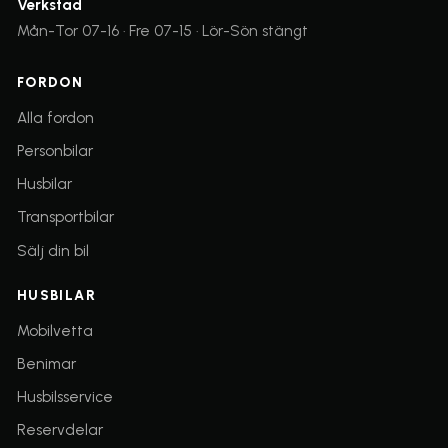
Verkstad
Mån-Tor 07-16 · Fre 07-15 · Lör-Sön stängt
FORDON
Alla fordon
Personbilar
Husbilar
Transportbilar
Sälj din bil
HUSBILAR
(öppnas i nytt fönster)
Mobilvetta
(öppnas i nytt fönster)
Benimar
Husbilsservice
(öppnas i nytt fönster)
Reservdelar