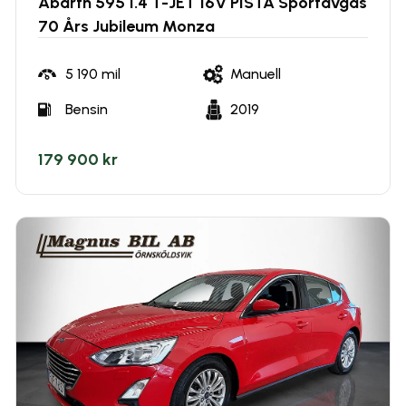
Abarth 595 1.4 T-JET 16V PISTA Sportavgas
70 Års Jubileum Monza
5 190
mil
Manuell
Bensin
2019
179 900 kr