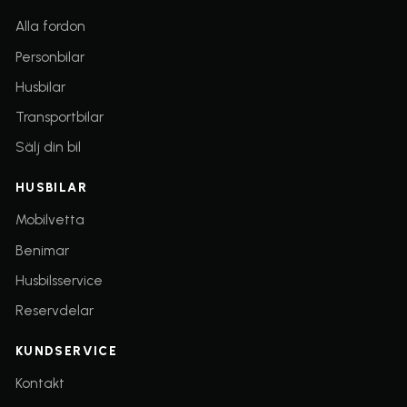
Alla fordon
Personbilar
Husbilar
Transportbilar
Sälj din bil
HUSBILAR
(öppnas i nytt fönster)
Mobilvetta
(öppnas i nytt fönster)
Benimar
Husbilsservice
(öppnas i nytt fönster)
Reservdelar
KUNDSERVICE
Kontakt