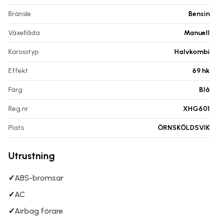
Bränsle
Bensin
Växellåda
Manuell
Karosstyp
Halvkombi
Effekt
69 hk
Färg
Blå
Reg.nr
XHG601
Plats
ÖRNSKÖLDSVIK
Utrustning
✓
ABS-bromsar
✓
AC
✓
Airbag förare