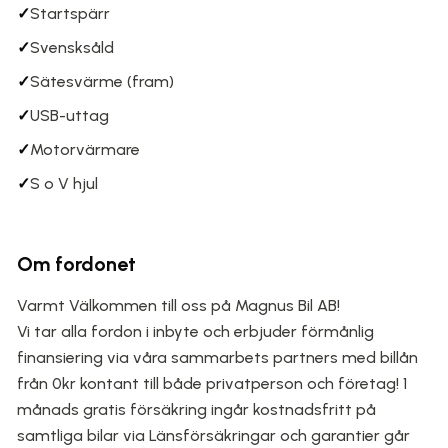
✓
Startspärr
✓
Svensksåld
✓
Sätesvärme (fram)
✓
USB-uttag
✓
Motorvärmare
✓
S o V hjul
Om fordonet
Varmt Välkommen till oss på Magnus Bil AB!
Vi tar alla fordon i inbyte och erbjuder förmånlig
finansiering via våra sammarbets partners med billån
från 0kr kontant till både privatperson och företag! 1
månads gratis försäkring ingår kostnadsfritt på
samtliga bilar via Länsförsäkringar och garantier går