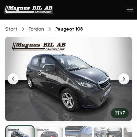
Start
Fordon
Peugeot
108
1
/
7