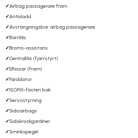
✓
Airbag passagerare fram
✓
Antisladd
✓
Avstängningsbar airbag passagerare
✓
Barnlås
✓
Broms-assistans
✓
Centrallås (fjärrstyrt)
✓
Elhissar (fram)
✓
Färddator
✓
ISOFIX-fästen bak
✓
Servostyrning
✓
Sidoairbags
✓
Sidokrockgardiner
✓
Sminkspegel