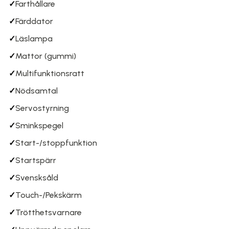
✓
Farthållare
✓
Färddator
✓
Läslampa
✓
Mattor (gummi)
✓
Multifunktionsratt
✓
Nödsamtal
✓
Servostyrning
✓
Sminkspegel
✓
Start-/stoppfunktion
✓
Startspärr
✓
Svensksåld
✓
Touch-/Pekskärm
✓
Trötthetsvarnare