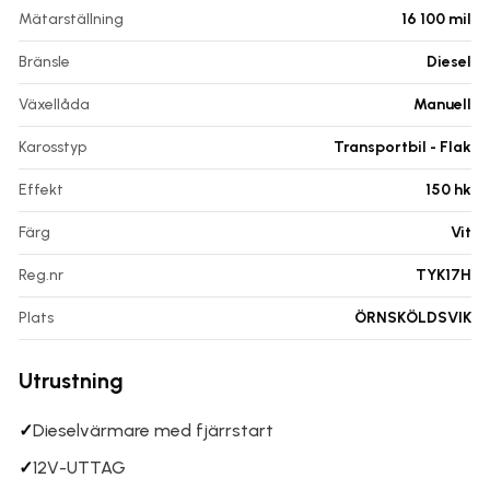
Mätarställning
16 100
mil
Bränsle
Diesel
Växellåda
Manuell
Karosstyp
Transportbil - Flak
Effekt
150 hk
Färg
Vit
Reg.nr
TYK17H
Plats
ÖRNSKÖLDSVIK
Utrustning
✓
Dieselvärmare med fjärrstart
✓
12V-UTTAG