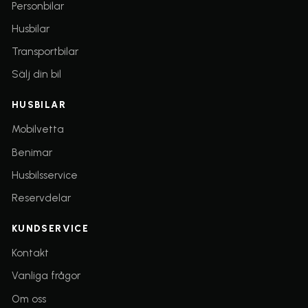
Personbilar
Husbilar
Transportbilar
Sälj din bil
HUSBILAR
(öppnas i nytt fönster)
Mobilvetta
(öppnas i nytt fönster)
Benimar
Husbilsservice
(öppnas i nytt fönster)
Reservdelar
KUNDSERVICE
Kontakt
Vanliga frågor
Om oss