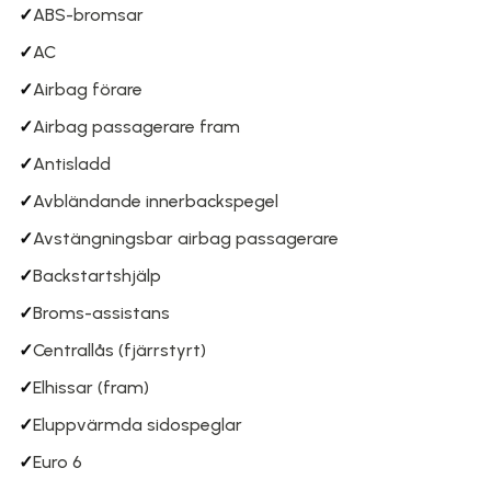
✓
ABS-bromsar
✓
AC
✓
Airbag förare
✓
Airbag passagerare fram
✓
Antisladd
✓
Avbländande innerbackspegel
✓
Avstängningsbar airbag passagerare
✓
Backstartshjälp
✓
Broms-assistans
✓
Centrallås (fjärrstyrt)
✓
Elhissar (fram)
✓
Eluppvärmda sidospeglar
✓
Euro 6